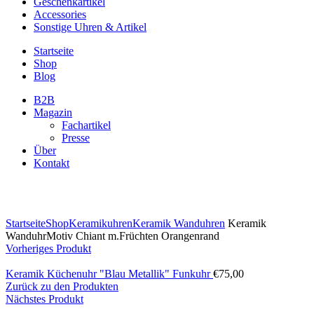
Geschenkartikel
Accessories
Sonstige Uhren & Artikel
Startseite
Shop
Blog
B2B
Magazin
Fachartikel
Presse
Über
Kontakt
Zum Vergrößern klicken
Startseite
Shop
Keramikuhren
Keramik Wanduhren
Keramik
WanduhrMotiv Chiant m.Früchten Orangenrand
Vorheriges Produkt
Keramik Küchenuhr "Blau Metallik" Funkuhr
€
75,00
Zurück zu den Produkten
Nächstes Produkt