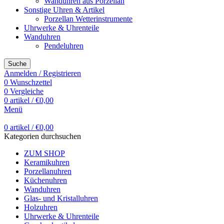
Wanduhren aus Porzellan
Sonstige Uhren & Artikel
Porzellan Wetterinstrumente
Uhrwerke & Uhrenteile
Wanduhren
Pendeluhren
Suche
Anmelden / Registrieren
0
Wunschzettel
0
Vergleiche
0
artikel
/
€
0,00
Menü
0
artikel
/
€
0,00
Kategorien durchsuchen
ZUM SHOP
Keramikuhren
Porzellanuhren
Küchenuhren
Wanduhren
Glas- und Kristalluhren
Holzuhren
Uhrwerke & Uhrenteile