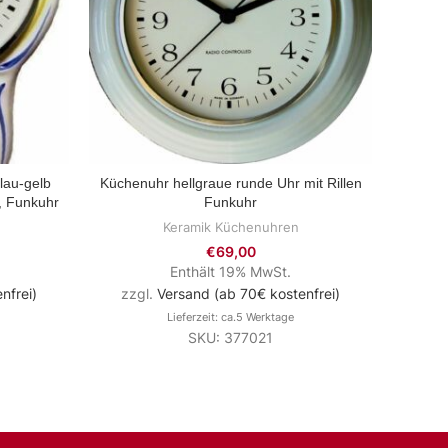
lau-gelb
Küchenuhr hellgraue runde Uhr mit Rillen
Keramik
ZUM PRODUKT
, Funkuhr
Funkuhr
Keramik Küchenuhren
€
69,00
Enthält 19% MwSt.
nfrei)
zzgl.
Versand (ab 70€ kostenfrei)
zzg
Lieferzeit: ca.5 Werktage
SKU: 377021