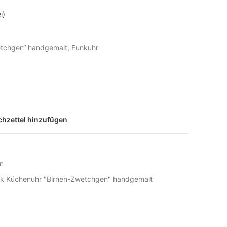
i)
tchgen“ handgemalt, Funkuhr
hzettel hinzufügen
n
ik Küchenuhr "Birnen-Zwetchgen" handgemalt