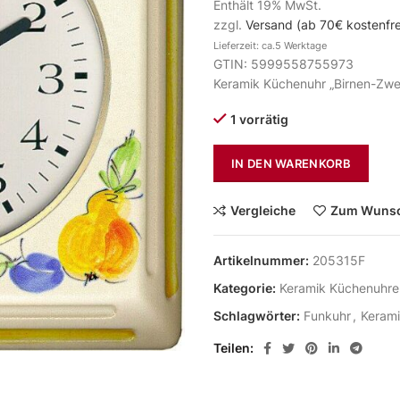
Enthält 19% MwSt.
zzgl.
Versand (ab 70€ kostenfre
Lieferzeit: ca.5 Werktage
GTIN: 5999558755973
Keramik Küchenuhr „Birnen-Zwe
1 vorrätig
IN DEN WARENKORB
Vergleiche
Zum Wunsc
Artikelnummer:
205315F
Kategorie:
Keramik Küchenuhre
Schlagwörter:
Funkuhr
,
Keram
Teilen