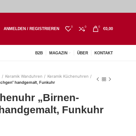
0
0
0
ANMELDEN / REGISTRIEREN
€
0,00
B2B
MAGAZIN
ÜBER
KONTAKT
n
Keramik Wanduhren
Keramik Küchenuhren
chgen“ handgemalt, Funkuhr
henuhr „Birnen-
handgemalt, Funkuhr