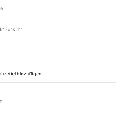
i)
ik“ Funkuhr
hzettel hinzufügen
n