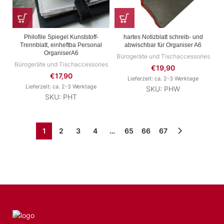
Philofile Spiegel Kunststoff-
hartes Notizblatt schreib- und
Trennblatt, einheftba Personal
abwischbar für Organiser A6
OrganiserA6
Bürogeräte und Tischaccessories
Bürogeräte und Tischaccessories
€
19,90
€
17,90
Lieferzeit: ca. 2-3 Werktage
Lieferzeit: ca. 2-3 Werktage
SKU: PHW
SKU: PHT
1
2
3
4
…
65
66
67