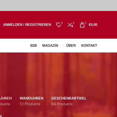
0
0
0
ANMELDEN / REGISTRIEREN
€
0,00
B2B
MAGAZIN
ÜBER
KONTAKT
UHREN
WANDUHREN
GESCHENKARTIKEL
odukte
12 Produkte
94 Produkte
N