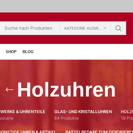
KATEGORIE AUSWÄHLEN
SHOP
BLOG
Holzuhren
WERKE & UHRENTEILE
GLAS- UND KRISTALLUHREN
HOLZ
rodukte
84 Produkte
19 Pr
SONSTIGE UHREN & ARTIKEL
BASTELBEDARF ZUM DEKORIERE