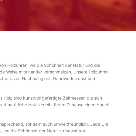
 von Holzuhren, wo die Schönheit der Natur und die
nde Weise miteinander verschmelzen. Unsere Holzuhren
Ausdruck von Nachhaltigkeit, Handwerkskunst und
Holz sind kunstvoll gefertigte Zeitmesser, die sich
nd natürliche Holz verleiht Ihrem Zuhause einen Hauch
 ansprechend, sondern auch umweltfreundlich. Jede Uhr
lt, um die Schönheit der Natur zu bewahren.