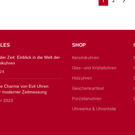
1
2
LES
SHOP
er Zeit: Einblick in die Welt der
Keramikuhren
mikuhren
Glas- und Kristalluhren
024
Holzuhren
ose Charme von Evit Uhren
Geschenkartikel
 moderner Zeitmessung
Porzellanuhren
er 2023
Uhrwerke & Uhrenteile