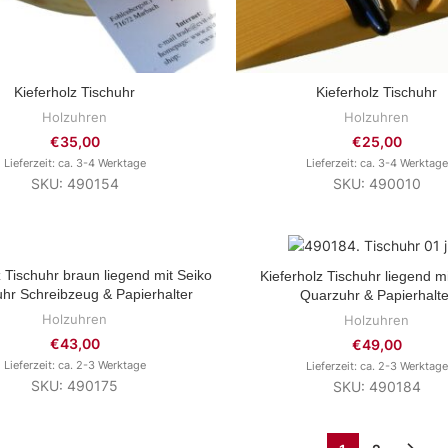
Kieferholz Tischuhr
Kieferholz Tischuhr
ZUM PRODUKT
ZUM PRODUKT
Holzuhren
Holzuhren
€
35,00
€
25,00
Lieferzeit: ca. 3-4 Werktage
Lieferzeit: ca. 3-4 Werktage
SKU: 490154
SKU: 490010
z Tischuhr braun liegend mit Seiko
ZUM PRODUKT
Kieferholz Tischuhr liegend m
ZUM PRODUKT
hr Schreibzeug & Papierhalter
Quarzuhr & Papierhalte
Holzuhren
Holzuhren
€
43,00
€
49,00
Lieferzeit: ca. 2-3 Werktage
Lieferzeit: ca. 2-3 Werktage
SKU: 490175
SKU: 490184