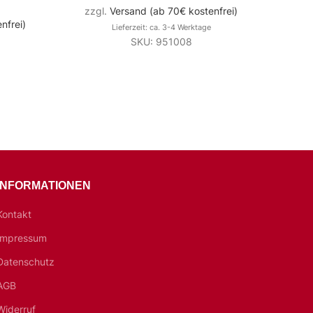
zzgl.
Versand (ab 70€ kostenfrei)
zzg
nfrei)
Lieferzeit: ca. 3-4 Werktage
SKU: 951008
INFORMATIONEN
Kontakt
Impressum
Datenschutz
AGB
Widerruf