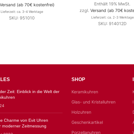
Enthält 19% MwSt.
Versand (ab 70€ kostenfrei)
zzgl.
Versand (ab 70€ koste
Lieferzeit: ca. 3-4 Werktage
SKU: 951010
Lieferzeit: ca. 2-3 Werktage
SKU: 914012D
LES
SHOP
er Zeit: Einblick in die Welt der
Keramikuhren
mikuhren
Glas- und Kristalluhren
024
Holzuhren
ose Charme von Evit Uhren
Geschenkartikel
 moderner Zeitmessung
Porzellanuhren