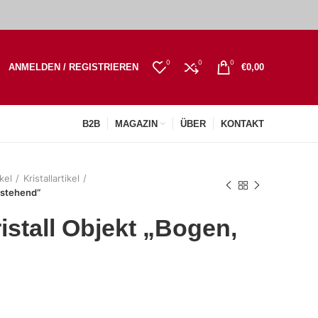
0
0
0
ANMELDEN / REGISTRIEREN
€
0,00
B2B
MAGAZIN
ÜBER
KONTAKT
kel
Kristallartikel
 stehend“
istall Objekt „Bogen,