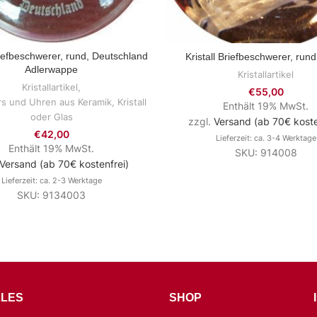
riefbeschwerer, rund, Deutschland
Kristall Briefbeschwerer, run
ZUM PRODUKT
ZUM PRODUKT
Adlerwappe
Kristallartikel
Kristallartikel
,
€
55,00
s und Uhren aus Keramik, Kristall
Enthält 19% MwSt.
oder Glas
zzgl.
Versand (ab 70€ koste
€
42,00
Lieferzeit: ca. 3-4 Werktage
Enthält 19% MwSt.
SKU: 914008
Versand (ab 70€ kostenfrei)
Lieferzeit: ca. 2-3 Werktage
SKU: 9134003
LES
SHOP