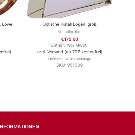
d, Löwe
Optische Kistall Bogen, groß
Krista
ZUM PRODUKT
Kristallartikel
€
175,00
Enthält 19% MwSt.
nfrei)
zzgl.
Versand (ab 70€ kostenfrei)
zzg
Lieferzeit: ca. 3-4 Werktage
SKU: 951009
INFORMATIONEN