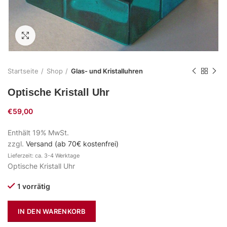
Zum Vergrößern klicken
Startseite
Shop
Glas- und Kristalluhren
Optische Kristall Uhr
€
59,00
Enthält 19% MwSt.
zzgl.
Versand (ab 70€ kostenfrei)
Lieferzeit: ca. 3-4 Werktage
Optische Kristall Uhr
1 vorrätig
IN DEN WARENKORB