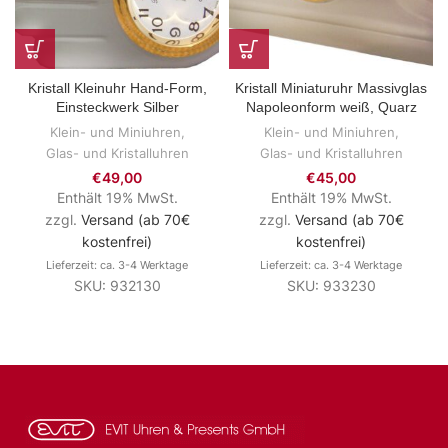
Kristall Kleinuhr Hand-Form,
Kristall Miniaturuhr Massivglas
Einsteckwerk Silber
Napoleonform weiß, Quarz
Klein- und Miniuhren
,
Klein- und Miniuhren
,
Glas- und Kristalluhren
Glas- und Kristalluhren
€
49,00
€
45,00
Enthält 19% MwSt.
Enthält 19% MwSt.
zzgl.
Versand (ab 70€
zzgl.
Versand (ab 70€
kostenfrei)
kostenfrei)
Lieferzeit: ca. 3-4 Werktage
Lieferzeit: ca. 3-4 Werktage
SKU: 932130
SKU: 933230