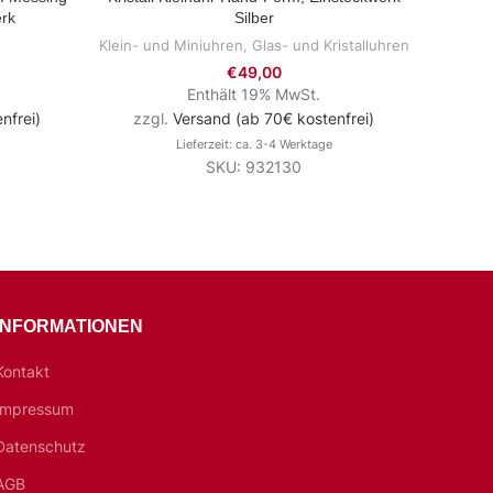
rk
Silber
Klein- und Miniuhren
,
Glas- und Kristalluhren
€
49,00
Enthält 19% MwSt.
nfrei)
zzgl.
Versand (ab 70€ kostenfrei)
zzg
Lieferzeit: ca. 3-4 Werktage
SKU: 932130
INFORMATIONEN
Kontakt
Impressum
Datenschutz
AGB