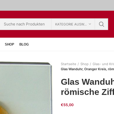
KATEGORIE AUSWÄHLEN
SHOP
BLOG
Startseite
Shop
Glas- und Kri
Glas Wanduhr, Oranger Kreis, röm
Glas Wanduhr
römische Zif
€
55,00