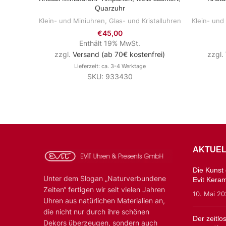
Quarzuhr
Klein- und Miniuhren
,
Glas- und Kristalluhren
Klein- und
€
45,00
Enthält 19% MwSt.
zzgl.
Versand (ab 70€ kostenfrei)
zzgl.
Lieferzeit: ca. 3-4 Werktage
SKU: 933430
AKTUEL
Die Kunst d
Unter dem Slogan „Naturverbundene
Evit Kera
Zeiten“ fertigen wir seit vielen Jahren
10. Mai 2
Uhren aus natürlichen Materialien an,
die nicht nur durch ihre schönen
Der zeitl
Dekors überzeugen, sondern auch