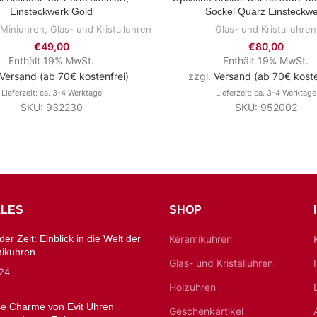
Einsteckwerk Gold
Sockel Quarz Einsteckwe
 Miniuhren
,
Glas- und Kristalluhren
Glas- und Kristalluhren
€
49,00
€
80,00
Enthält 19% MwSt.
Enthält 19% MwSt.
Versand (ab 70€ kostenfrei)
zzgl.
Versand (ab 70€ koste
Lieferzeit: ca. 3-4 Werktage
Lieferzeit: ca. 3-4 Werktage
SKU: 932230
SKU: 952002
LES
SHOP
er Zeit: Einblick in die Welt der
Keramikuhren
mikuhren
Glas- und Kristalluhren
024
Holzuhren
ose Charme von Evit Uhren
Geschenkartikel