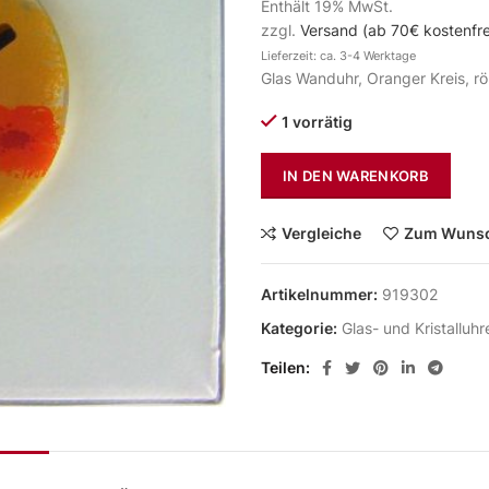
Enthält 19% MwSt.
zzgl.
Versand (ab 70€ kostenfre
Lieferzeit: ca. 3-4 Werktage
Glas Wanduhr, Oranger Kreis, rö
1 vorrätig
IN DEN WARENKORB
Vergleiche
Zum Wunsc
Artikelnummer:
919302
Kategorie:
Glas- und Kristalluhr
Teilen