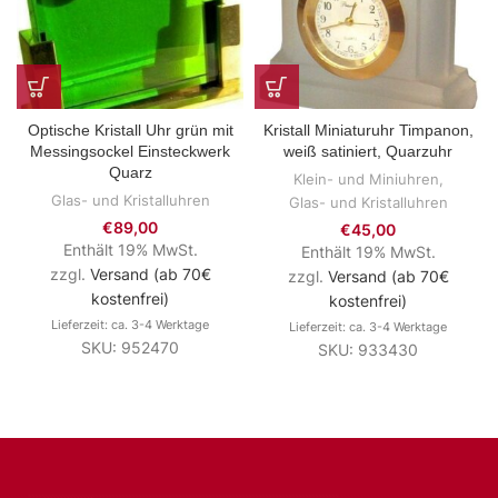
Optische Kristall Uhr grün mit
Kristall Miniaturuhr Timpanon,
Messingsockel Einsteckwerk
weiß satiniert, Quarzuhr
Quarz
Klein- und Miniuhren
,
Glas- und Kristalluhren
Glas- und Kristalluhren
€
89,00
€
45,00
Enthält 19% MwSt.
Enthält 19% MwSt.
zzgl.
Versand (ab 70€
zzgl.
Versand (ab 70€
kostenfrei)
kostenfrei)
Lieferzeit: ca. 3-4 Werktage
Lieferzeit: ca. 3-4 Werktage
SKU: 952470
SKU: 933430