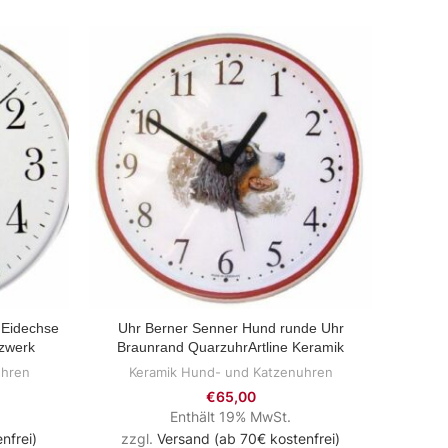
 Eidechse
Uhr Berner Senner Hund runde Uhr
Katz
ZUM PRODUKT
zwerk
Braunrand QuarzuhrArtline Keramik
Kat
uhren
Keramik Hund- und Katzenuhren
Ke
€
65,00
Enthält 19% MwSt.
nfrei)
zzgl.
Versand (ab 70€ kostenfrei)
zzg