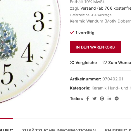
Enthält 19% MwSt.
zzgl.
Versand (ab 70€ kostenfre
Lieferzeit: ca. 3-4 Werktage
Keramik Wanduhr (Motiv Dober
1 vorrätig
IN DEN WARENKORB
Vergleiche
Zum Wunsc
Artikelnummer:
070402.01
Kategorie:
Keramik Hund- und 
Teilen
IBUNG
ZUSÄTZLICHE INFORMATIONEN
SHIPPING 