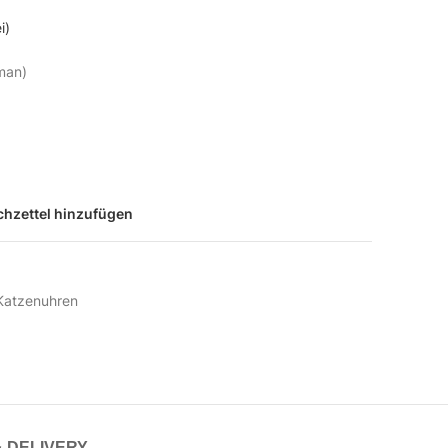
i)
man)
hzettel hinzufügen
Katzenuhren
& DELIVERY