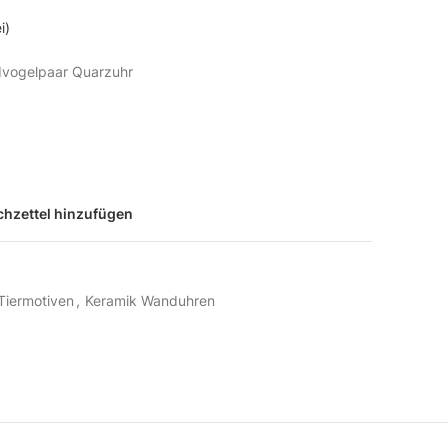
i)
dvogelpaar Quarzuhr
hzettel hinzufügen
Tiermotiven
,
Keramik Wanduhren