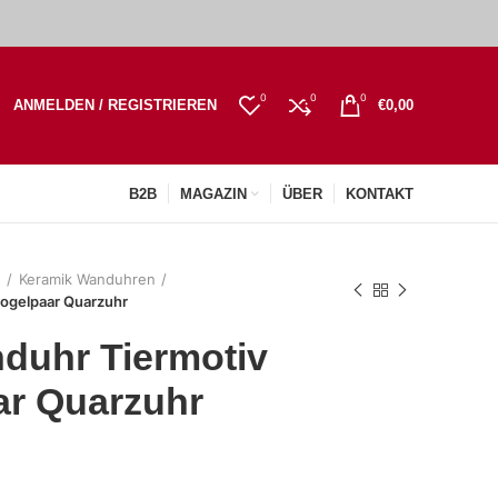
0
0
0
ANMELDEN / REGISTRIEREN
€
0,00
B2B
MAGAZIN
ÜBER
KONTAKT
n
Keramik Wanduhren
vogelpaar Quarzuhr
duhr Tiermotiv
ar Quarzuhr