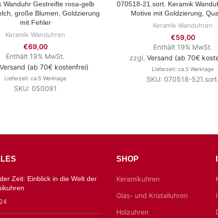
 Wanduhr Gestreifte rosa-gelb
070518-21.sort. Keramik Wandu
ZUM PRODUKT
ZUM PRODUKT
lch, große Blumen, Goldzierung
Motive mit Goldzierung, Qu
mit Fehler
Keramik Wanduhren
Keramik Wanduhren
€
59,00
€
69,00
Enthält 19% MwSt.
Enthält 19% MwSt.
zzgl.
Versand (ab 70€ koste
Versand (ab 70€ kostenfrei)
Lieferzeit: ca.5 Werktage
Lieferzeit: ca.5 Werktage
SKU: 070518-521.sort
SKU: 050081
LES
SHOP
er Zeit: Einblick in die Welt der
Keramikuhren
mikuhren
Glas- und Kristalluhren
024
Holzuhren