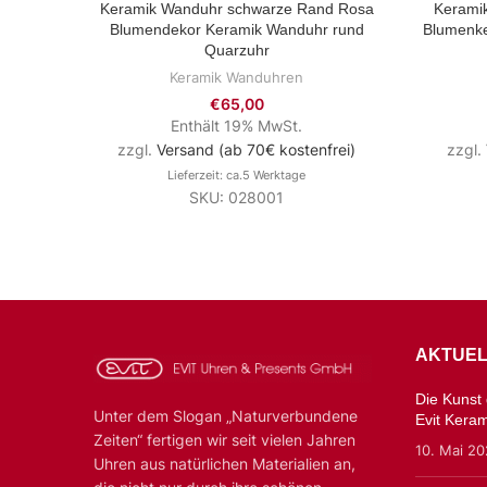
Keramik Wanduhr schwarze Rand Rosa
Keramik
ZUM PRODUKT
Blumendekor Keramik Wanduhr rund
Blumenke
Quarzuhr
Keramik Wanduhren
€
65,00
Enthält 19% MwSt.
zzgl.
Versand (ab 70€ kostenfrei)
zzgl.
Lieferzeit: ca.5 Werktage
SKU: 028001
AKTUEL
Die Kunst d
Unter dem Slogan „Naturverbundene
Evit Kera
Zeiten“ fertigen wir seit vielen Jahren
10. Mai 2
Uhren aus natürlichen Materialien an,