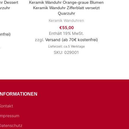
hr Dessert
Keramik Wanduhr Orange-graue Blumen
Keramik
ZUM PRODUKT
arzuhr
Keramik Wanduhr Zifferblatt versetzt
Quarzuhr
Keramik Wanduhren
€
55,00
Enthält 19% MwSt.
nfrei)
zzg
zzgl.
Versand (ab 70€ kostenfrei)
.
Lieferzeit: ca.5 Werktage
SKU: 029001
INFORMATIONEN
Kontakt
Impressum
Datenschutz