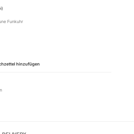
i)
une Funkuhr
hzettel hinzufügen
n