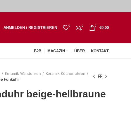
0
0
0
ANMELDEN / REGISTRIEREN
€
0,00
B2B
MAGAZIN
ÜBER
KONTAKT
n
Keramik Wanduhren
Keramik Küchenuhren
ne Funkuhr
duhr beige-hellbraune