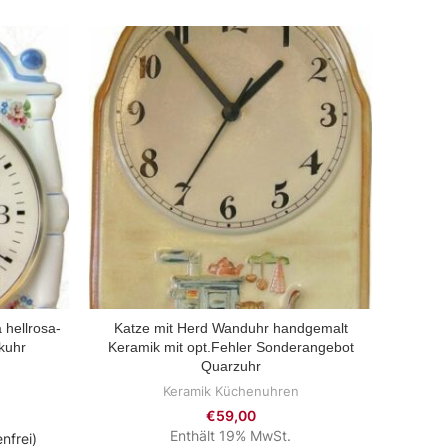
 hellrosa-
Katze mit Herd Wanduhr handgemalt
377053
ZUM PRODUKT
kuhr
Keramik mit opt.Fehler Sonderangebot
mit R
Quarzuhr
Keramik Küchenuhren
€
59,00
Enthält 19% MwSt.
nfrei)
zzg