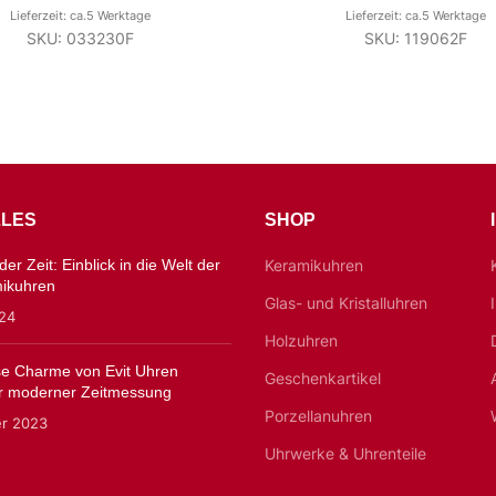
Lieferzeit: ca.5 Werktage
Lieferzeit: ca.5 Werktage
SKU: 033230F
SKU: 119062F
LES
SHOP
er Zeit: Einblick in die Welt der
Keramikuhren
mikuhren
Glas- und Kristalluhren
024
Holzuhren
ose Charme von Evit Uhren
Geschenkartikel
 moderner Zeitmessung
Porzellanuhren
er 2023
Uhrwerke & Uhrenteile