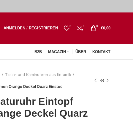
0
0
0
ANMELDEN / REGISTRIEREN
€
0,00
B2B
MAGAZIN
ÜBER
KONTAKT
n
Tisch- und Kaminuhren aus Keramik
aumen Orange Deckel Quarz Einstec
aturuhr Eintopf
ange Deckel Quarz