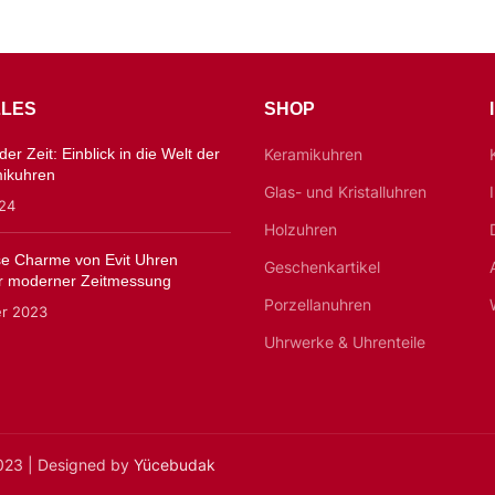
LES
SHOP
er Zeit: Einblick in die Welt der
Keramikuhren
mikuhren
Glas- und Kristalluhren
024
Holzuhren
ose Charme von Evit Uhren
Geschenkartikel
 moderner Zeitmessung
Porzellanuhren
er 2023
Uhrwerke & Uhrenteile
2023 | Designed by
Yücebudak