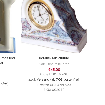
Blumen und
Keramik Miniaturuhr
Ker
ZUM PRODUKT
ar
Pi
Klein- und Miniuhren
€
45,00
Enthält 19% MwSt.
zzgl.
Versand (ab 70€ kostenfrei)
nfrei)
zzg
Lieferzeit: ca. 3-4 Werktage
SKU: 602048