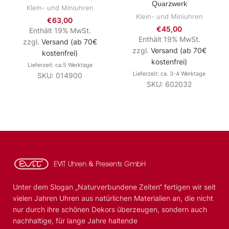
Quarzwerk
Klein- und Miniuhren
Klein- und Miniuhren
€
63,00
€
45,00
Enthält 19% MwSt.
Enthält 19% MwSt.
zzgl.
Versand (ab 70€
zzgl.
Versand (ab 70€
kostenfrei)
kostenfrei)
Lieferzeit: ca.5 Werktage
Lieferzeit: ca. 3-4 Werktage
SKU: 014900
SKU: 602032
Unter dem Slogan „Naturverbundene Zeiten“ fertigen wir seit
vielen Jahren Uhren aus natürlichen Materialien an, die nicht
nur durch ihre schönen Dekors überzeugen, sondern auch
nachhaltige, für lange Jahre haltende