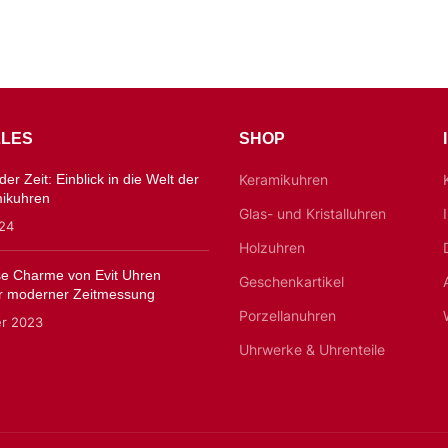
LES
SHOP
er Zeit: Einblick in die Welt der
Keramikuhren
mikuhren
Glas- und Kristalluhren
024
Holzuhren
ose Charme von Evit Uhren
Geschenkartikel
 moderner Zeitmessung
Porzellanuhren
er 2023
Uhrwerke & Uhrenteile