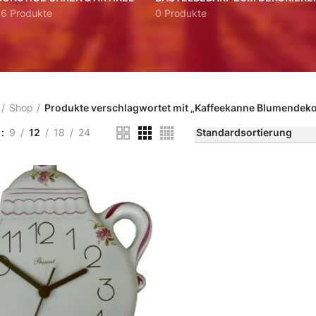
16 Produkte
0 Produkte
Shop
Produkte verschlagwortet mit „Kaffeekanne Blumendek
n
9
12
18
24