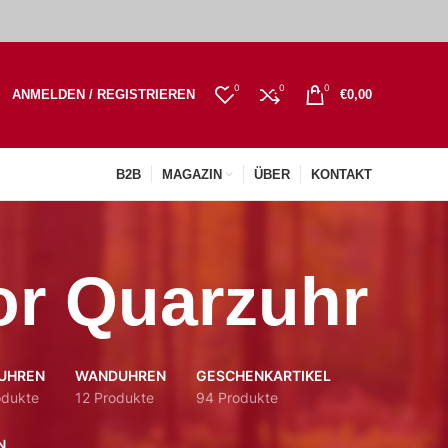
0
0
0
ANMELDEN / REGISTRIEREN
€
0,00
B2B
MAGAZIN
ÜBER
KONTAKT
r Quarzuhr
UHREN
WANDUHREN
GESCHENKARTIKEL
odukte
12 Produkte
94 Produkte
N