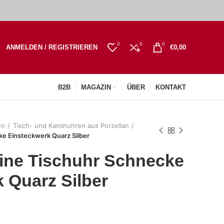
0
0
0
ANMELDEN / REGISTRIEREN
€
0,00
B2B
MAGAZIN
ÜBER
KONTAKT
en
Tisch- und Kaminuhren aus Porzellan
ke Einsteckwerk Quarz Silber
eine Tischuhr Schnecke
 Quarz Silber