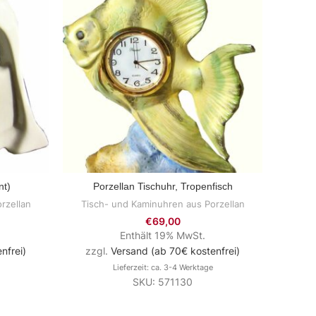
nt)
Porzellan Tischuhr, Tropenfisch
Po
ZUM PRODUKT
rzellan
Tisch- und Kaminuhren aus Porzellan
Tisc
€
69,00
Enthält 19% MwSt.
nfrei)
zzgl.
Versand (ab 70€ kostenfrei)
zzg
Lieferzeit: ca. 3-4 Werktage
SKU: 571130