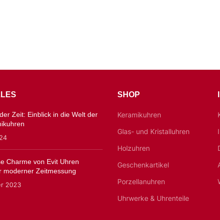
LES
SHOP
er Zeit: Einblick in die Welt der
Keramikuhren
mikuhren
Glas- und Kristalluhren
024
Holzuhren
ose Charme von Evit Uhren
Geschenkartikel
 moderner Zeitmessung
Porzellanuhren
er 2023
Uhrwerke & Uhrenteile