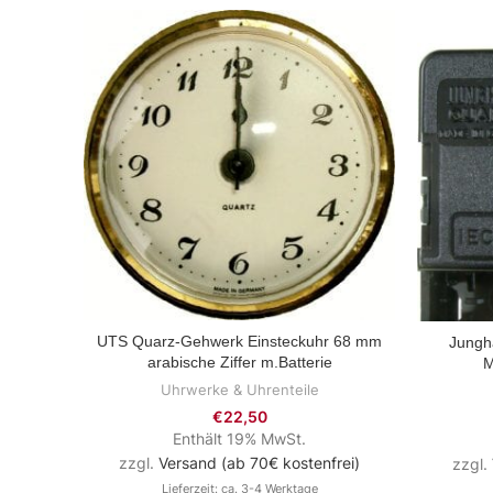
UTS Quarz-Gehwerk Einsteckuhr 68 mm
Jungh
ZUM PRODUKT
arabische Ziffer m.Batterie
M
Uhrwerke & Uhrenteile
€
22,50
Enthält 19% MwSt.
zzgl.
Versand (ab 70€ kostenfrei)
zzgl.
Lieferzeit: ca. 3-4 Werktage