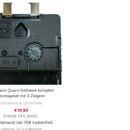
ans Quarz-Gehwerk komplett
ZUM PRODUKT
ontageset mit 3 Zeigern
Uhrwerke & Uhrenteile
€
19,90
Enthält 19% MwSt.
Versand (ab 70€ kostenfrei)
Lieferzeit: ca. 3-4 Werktage