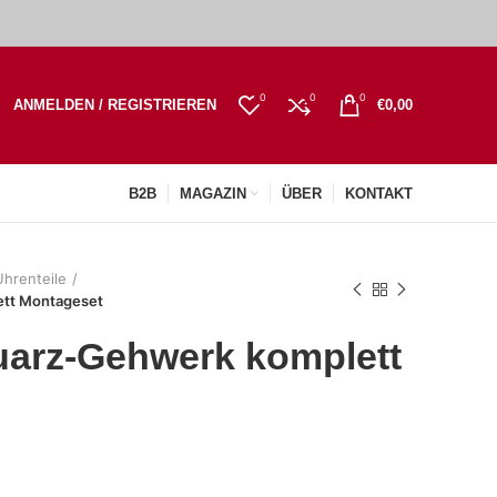
0
0
0
ANMELDEN / REGISTRIEREN
€
0,00
B2B
MAGAZIN
ÜBER
KONTAKT
hrenteile
tt Montageset
arz-Gehwerk komplett