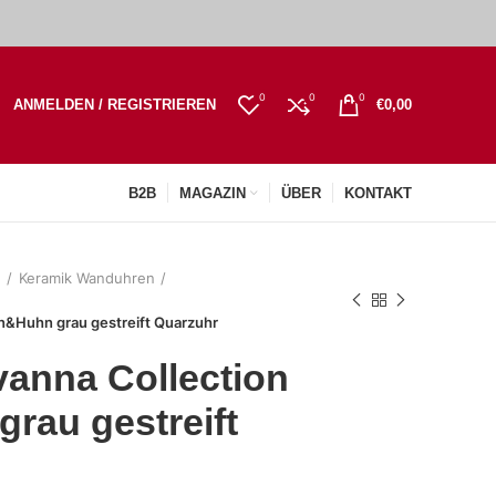
0
0
0
ANMELDEN / REGISTRIEREN
€
0,00
B2B
MAGAZIN
ÜBER
KONTAKT
n
Keramik Wanduhren
n&Huhn grau gestreift Quarzuhr
anna Collection
rau gestreift