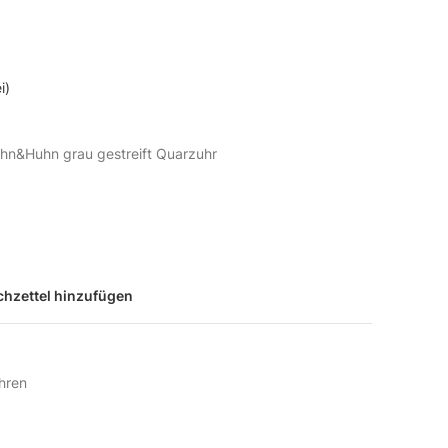
i)
hn&Huhn grau gestreift Quarzuhr
hzettel hinzufügen
hren