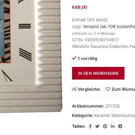
€
69,00
Enthält 19% MwSt.
zzgl.
Versand (ab 70€ kostenfre
Lieferzeit: ca. 3-4 Werktage
GTIN: 5999558754617
Wanduhr Savanna Collection Ha
1 vorrätig
IN DEN WARENKORB
Vergleiche
Zum Wunsc
Artikelnummer:
211705
Kategorie:
Keramik Wohnraumu
Teilen