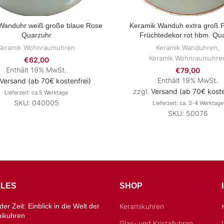
Wanduhr weiß große blaue Rose
Keramik Wanduh extra groß Fr
ZUM PRODUKT
ZUM PRODUKT
Quarzuhr
Früchtedekor rot hbm. Qu
Keramik Wohnraumuhren
Keramik Wanduhren
,
Keramik Wohnraumuhre
€
62,00
Enthält 19% MwSt.
€
79,00
Enthält 19% MwSt.
Versand (ab 70€ kostenfrei)
zzgl.
Versand (ab 70€ koste
Lieferzeit: ca.5 Werktage
SKU: 040005
Lieferzeit: ca. 3-4 Werktage
SKU: 50076
LES
SHOP
er Zeit: Einblick in die Welt der
Keramikuhren
mikuhren
Glas- und Kristalluhren