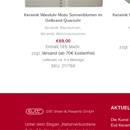
Keramik Wanduhr Motiv Sonnenblumen im
Keramik 
ZUM PRODUKT
Gelbrand Quarzuhr
Keramik Wanduhren
,
Keramik Wohnraumuhren
€
69,00
Enthält 19% MwSt.
zzgl.
zzgl.
Versand (ab 70€ kostenfrei)
Lieferzeit: ca. 3-4 Werktage
SKU: 211766
AKTUEL
Die Kunst d
Unter dem Slogan „Naturverbundene
Evit Kera