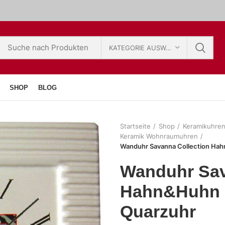
KATEGORIE AUSWÄHLEN
SHOP
BLOG
Startseite
Shop
Keramikuhre
Keramik Wohnraumuhren
Wanduhr Savanna Collection Hah
Wanduhr Sav
Hahn&Huhn g
Quarzuhr