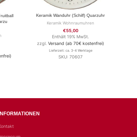
Keramik Wanduhr (Schilf) Quarzuhr
uitball
Ker
ZUM PRODUKT
arzu
Keramik Wohnraumuhren
€
55,00
n
Enthält 19% MwSt.
zzgl.
Versand (ab 70€ kostenfrei)
Lieferzeit: ca. 3-4 Werktage
nfrei)
zzg
SKU: 70607
INFORMATIONEN
Kontakt
Impressum