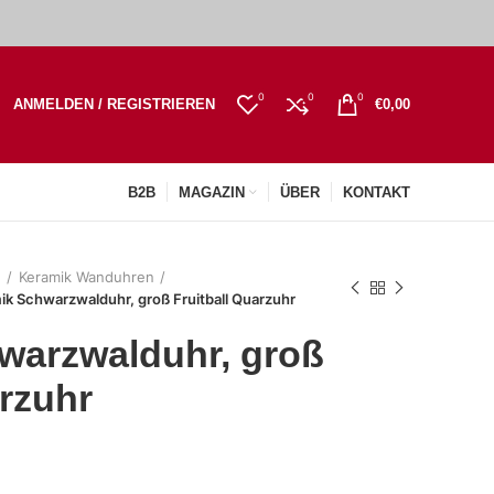
0
0
0
ANMELDEN / REGISTRIEREN
€
0,00
B2B
MAGAZIN
ÜBER
KONTAKT
n
Keramik Wanduhren
ik Schwarzwalduhr, groß Fruitball Quarzuhr
warzwalduhr, groß
arzuhr