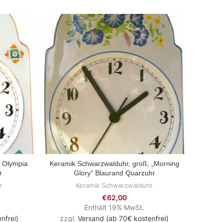
, Olympia
Keramik Schwarzwalduhr, groß, „Morning
ZUM PRODUKT
r
Glory“ Blaurand Quarzuhr
groß,S
r
Keramik Schwarzwalduhr
€
62,00
Enthält 19% MwSt.
nfrei)
zzgl.
Versand (ab 70€ kostenfrei)
zzg