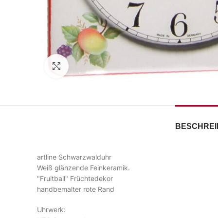
Zum Vergrößern klicken
BESCHRE
artline Schwarzwalduhr
Weiß glänzende Feinkeramik.
"Fruitball" Früchtedekor
handbemalter rote Rand
Uhrwerk: