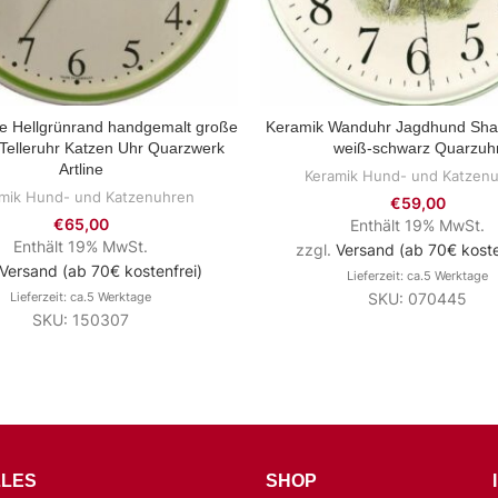
ze Hellgrünrand handgemalt große
Keramik Wanduhr Jagdhund Shar
ZUM PRODUKT
ZUM PRODUKT
Telleruhr Katzen Uhr Quarzwerk
weiß-schwarz Quarzuh
Artline
Keramik Hund- und Katzen
mik Hund- und Katzenuhren
€
59,00
€
65,00
Enthält 19% MwSt.
Enthält 19% MwSt.
zzgl.
Versand (ab 70€ koste
Versand (ab 70€ kostenfrei)
Lieferzeit: ca.5 Werktage
Lieferzeit: ca.5 Werktage
SKU: 070445
SKU: 150307
LES
SHOP