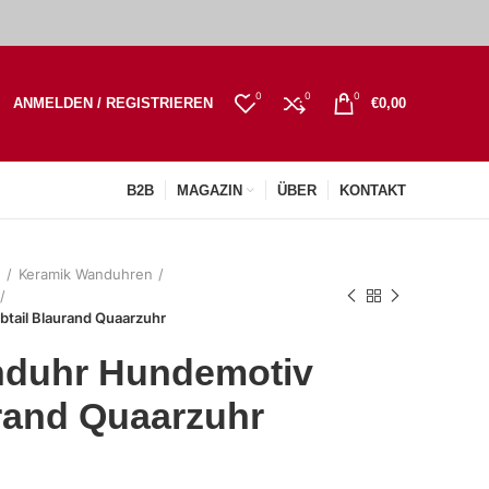
0
0
0
ANMELDEN / REGISTRIEREN
€
0,00
B2B
MAGAZIN
ÜBER
KONTAKT
n
Keramik Wanduhren
tail Blaurand Quaarzuhr
nduhr Hundemotiv
rand Quaarzuhr