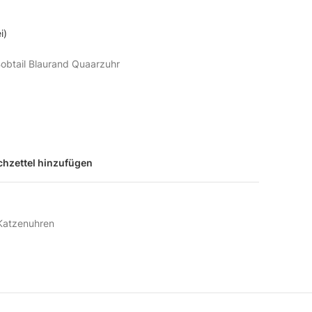
i)
btail Blaurand Quaarzuhr
hzettel hinzufügen
Katzenuhren