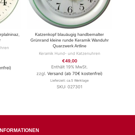
plalninaz,
Katzenkopf blauäugig handbemalter
Uhr
ZUM PRODUKT
r
Grünrand kleine runde Keramik Wanduhr
Brau
Quarzwerk Artline
uhren
Ke
Keramik Hund- und Katzenuhren
€
49,00
Enthält 19% MwSt.
nfrei)
zzg
zzgl.
Versand (ab 70€ kostenfrei)
Lieferzeit: ca.5 Werktage
SKU: 027301
INFORMATIONEN