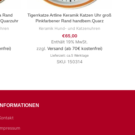
sa Rand
Tigerrkatze Artline Keramik Katzen Uhr groß
Keramik
ZUM PRODUKT
 Quarzuhr
Pinkfarbener Rand handbem.Quarz
uhren
Keramik Hund- und Katzenuhren
Ke
€
65,00
Enthält 19% MwSt.
nfrei)
zzgl.
Versand (ab 70€ kostenfrei)
zzg
Lieferzeit: ca.5 Werktage
SKU: 150314
INFORMATIONEN
Kontakt
Impressum