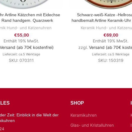
hr Artline Kätzchen mit Eidechse
Schwarz-weiß-Katze -Hellro
ZUM PRODUKT
ZUM PRODUKT
e Rand handgem. Quarzwerk
handbemalt Artline Keramik-Uhr
mik Hund- und Katzenuhren
Keramik Hund- und Katzen
€
55,00
€
69,00
Enthält 19% MwSt.
Enthält 19% MwSt.
Versand (ab 70€ kostenfrei)
zzgl.
Versand (ab 70€ koste
Lieferzeit: ca.5 Werktage
Lieferzeit: ca.5 Werktage
SKU: 070311
SKU: 150319
LES
SHOP
er Zeit: Einblick in die Welt der
Keramikuhren
mikuhren
Glas- und Kristalluhren
024