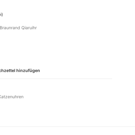
i)
Braunrand Qiaruihr
hzettel hinzufügen
Katzenuhren