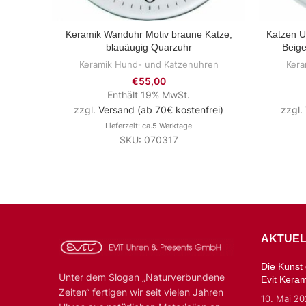
Keramik Wanduhr Motiv braune Katze,
Katzen U
ZUM PRODUKT
blauäugig Quarzuhr
Beig
Keramik Hund- und Katzenuhren
Kera
€
55,00
Enthält 19% MwSt.
zzgl.
Versand (ab 70€ kostenfrei)
zzgl.
Lieferzeit: ca.5 Werktage
SKU: 070317
AKTUEL
Die Kunst d
Unter dem Slogan „Naturverbundene
Evit Kera
Zeiten“ fertigen wir seit vielen Jahren
10. Mai 2