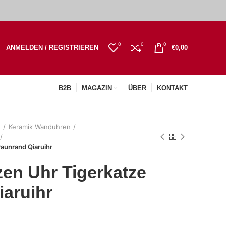
0
0
0
ANMELDEN / REGISTRIEREN
€
0,00
B2B
MAGAZIN
ÜBER
KONTAKT
n
Keramik Wanduhren
aunrand Qiaruihr
en Uhr Tigerkatze
aruihr