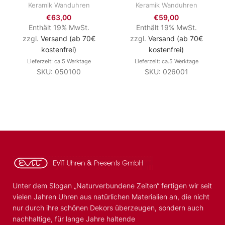
Keramik Wanduhren
Keramik Wanduhren
€
63,00
€
59,00
Enthält 19% MwSt.
Enthält 19% MwSt.
zzgl.
Versand (ab 70€
zzgl.
Versand (ab 70€
kostenfrei)
kostenfrei)
Lieferzeit: ca.5 Werktage
Lieferzeit: ca.5 Werktage
SKU: 050100
SKU: 026001
Unter dem Slogan „Naturverbundene Zeiten“ fertigen wir seit
vielen Jahren Uhren aus natürlichen Materialien an, die nicht
nur durch ihre schönen Dekors überzeugen, sondern auch
nachhaltige, für lange Jahre haltende