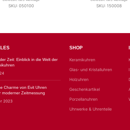
SKU: 050100
SKU: 150008
LES
SHOP
er Zeit: Einblick in die Welt der
Keramikuhren
mikuhren
Glas- und Kristalluhren
024
Holzuhren
ose Charme von Evit Uhren
Geschenkartikel
 moderner Zeitmessung
Porzellanuhren
er 2023
Uhrwerke & Uhrenteile