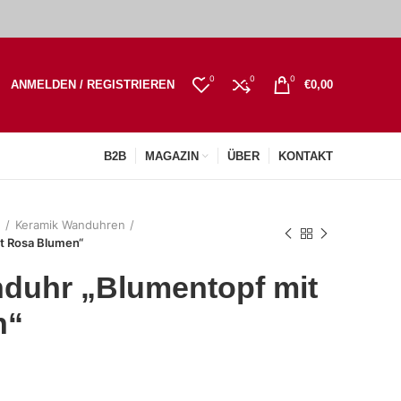
0
0
0
ANMELDEN / REGISTRIEREN
€
0,00
B2B
MAGAZIN
ÜBER
KONTAKT
n
Keramik Wanduhren
t Rosa Blumen“
duhr „Blumentopf mit
n“