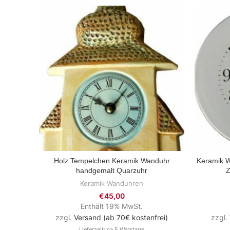
Holz Tempelchen Keramik Wanduhr
Keramik W
ZUM PRODUKT
handgemalt Quarzuhr
Z
Keramik Wanduhren
€
45,00
Enthält 19% MwSt.
zzgl.
Versand (ab 70€ kostenfrei)
zzgl.
Lieferzeit: ca.5 Werktage