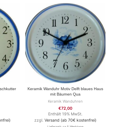
schkutter
Keramik Wanduhr Motiv Delft blaues Haus
Ke
ZUM PRODUKT
mit Bäumen Qua
Sc
Keramik Wanduhren
€
72,00
Enthält 19% MwSt.
nfrei)
zzgl.
Versand (ab 70€ kostenfrei)
Lieferzeit: ca.5 Werktage