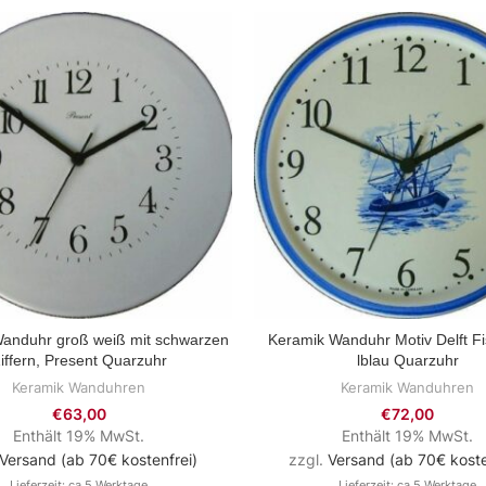
anduhr groß weiß mit schwarzen
Keramik Wanduhr Motiv Delft Fi
ZUM PRODUKT
ZUM PRODUKT
iffern, Present Quarzuhr
lblau Quarzuhr
Keramik Wanduhren
Keramik Wanduhren
€
63,00
€
72,00
Enthält 19% MwSt.
Enthält 19% MwSt.
Versand (ab 70€ kostenfrei)
zzgl.
Versand (ab 70€ koste
Lieferzeit: ca.5 Werktage
Lieferzeit: ca.5 Werktage