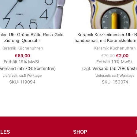
len Uhr Grüne Blätte Rosa-Gold
Keramik Kurzzeitmesser-Uhr B
ZUM PRODUKT
ZUM PRODUKT
Zierung, Quarzuhr
handbemalt, mit Keramikfehlern
Keramik Küchenuhren
Keramik Küchenuhren
€
69,00
€
2,00
€
79,00
Enthält 19% MwSt.
Enthält 19% MwSt.
Versand (ab 70€ kostenfrei)
zzgl.
Versand (ab 70€ koste
Lieferzeit: ca.5 Werktage
Lieferzeit: ca.5 Werktage
SKU: 119094
SKU: 159074
LES
SHOP