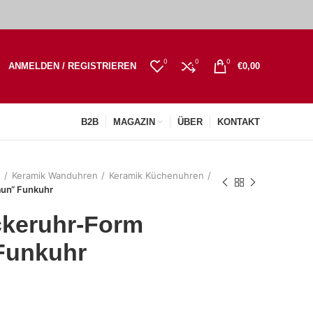
0
0
0
ANMELDEN / REGISTRIEREN
€
0,00
B2B
MAGAZIN
ÜBER
KONTAKT
n
Keramik Wanduhren
Keramik Küchenuhren
aun“ Funkuhr
keruhr-Form
 Funkuhr