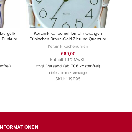
lau-gelb
Keramik Kaffeemühlen Uhr Orangen
Kera
ZUM PRODUKT
, Funkuhr
Pünktchen Braun-Gold Zierung Quarzuhr
Keramik Küchenuhren
€
69,00
Enthält 19% MwSt.
nfrei)
zzgl.
Versand (ab 70€ kostenfrei)
zzg
Lieferzeit: ca.5 Werktage
SKU: 119095
INFORMATIONEN