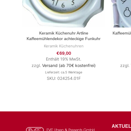
Keramik Küchenuhr Artline
Kaffeemüh
ZUM PRODUKT
Kaffeemühlendekor achteckige Funkuhr
Keramik Küchenuhren
€
69,00
Enthält 19% MwSt.
zzgl.
Versand (ab 70€ kostenfrei)
zzgl.
Lieferzeit: ca.5 Werktage
SKU: 024254.01F
AKTUEL