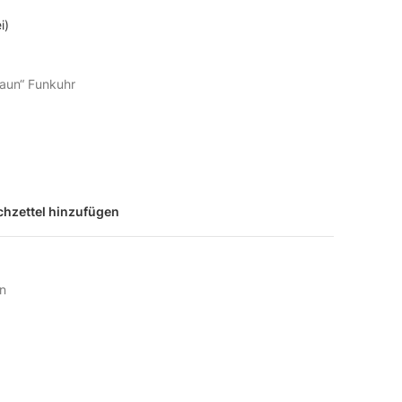
i)
raun“ Funkuhr
hzettel hinzufügen
n