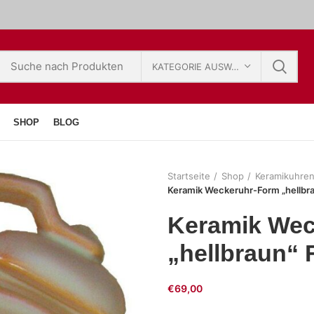
KATEGORIE AUSWÄHLEN
SHOP
BLOG
Startseite
Shop
Keramikuhre
Keramik Weckeruhr-Form „hellbr
Keramik Wec
„hellbraun“
€
69,00