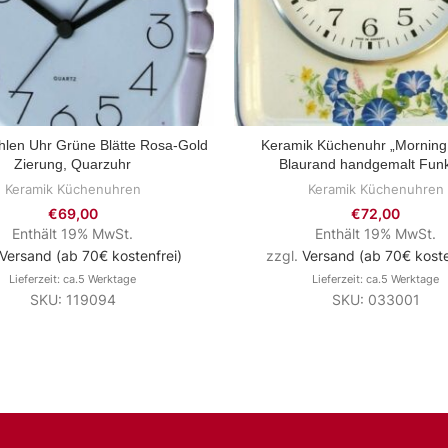
len Uhr Grüne Blätte Rosa-Gold
Keramik Küchenuhr „Morning
ZUM PRODUKT
ZUM PRODUKT
Zierung, Quarzuhr
Blaurand handgemalt Fun
Keramik Küchenuhren
Keramik Küchenuhren
€
69,00
€
72,00
Enthält 19% MwSt.
Enthält 19% MwSt.
Versand (ab 70€ kostenfrei)
zzgl.
Versand (ab 70€ koste
Lieferzeit: ca.5 Werktage
Lieferzeit: ca.5 Werktage
SKU: 119094
SKU: 033001