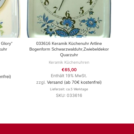
 Glory“
033616 Keramik Küchenuhr Artline
Ker
ZUM PRODUKT
kuhr
Bogenform Schwarzwalduhr,Zwiebeldekor
Zw
Quarzuhr
Keramik Küchenuhren
€
65,00
Enthält 19% MwSt.
nfrei)
zzg
zzgl.
Versand (ab 70€ kostenfrei)
Lieferzeit: ca.5 Werktage
SKU: 033616