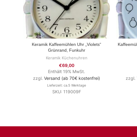
Keramik Kaffeemühlen Uhr „Violets“
Kaffeemüh
ZUM PRODUKT
Grünrand, Funkuhr
Keramik Küchenuhren
€
69,00
Enthält 19% MwSt.
zzgl.
Versand (ab 70€ kostenfrei)
zzgl.
Lieferzeit: ca.5 Werktage
SKU: 119009F