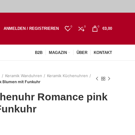
0
0
0
ANMELDEN / REGISTRIEREN
€
0,00
B2B
MAGAZIN
ÜBER
KONTAKT
n
Keramik Wanduhren
Keramik Küchenuhren
k Blumen mit Funkuhr
henuhr Romance pink
Funkuhr