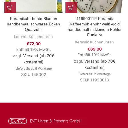
Keramikuhr bunte Blumen
11990011F Keramik
handbemalt, schwarze Ecken
Kaffeemühlenuhr weiß-gold
Quarzuhr
handbemalt m.kleinem Fehler
Funkuhr
Keramik Küchenuhren
Keramik Küchenuhren
€
72,00
€
69,00
Enthält 19% MwSt.
Enthält 19% MwSt.
zzgl.
Versand (ab 70€
zzgl.
Versand (ab 70€
kostenfrei)
kostenfrei)
Lieferzeit: ca.5 Werktage
SKU: 145002
Lieferzeit: 2 Werktage
SKU: 11990010