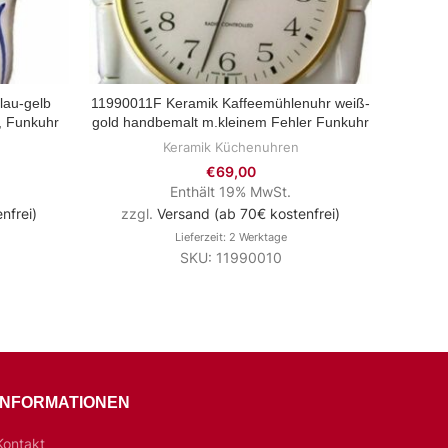
lau-gelb
11990011F Keramik Kaffeemühlenuhr weiß-
Kaffeem
ZUM PRODUKT
, Funkuhr
gold handbemalt m.kleinem Fehler Funkuhr
Keramik Küchenuhren
€
69,00
Enthält 19% MwSt.
nfrei)
zzgl.
Versand (ab 70€ kostenfrei)
zzg
Lieferzeit: 2 Werktage
SKU: 11990010
INFORMATIONEN
Kontakt