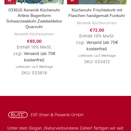
033616 Keramik Küchenuhr
Küchenuhr Früchtekorb mit
Artline Bogenform
Flaschen handgemalt Funkuhr
Schwarzwalduhr,Zwiebeldekor
Keramik Küchenuhren
Quarzuhr
€
72,00
Keramik Küchenuhren
Enthält 19% MwSt.
€
65,00
zzgl.
Versand (ab 70€
Enthält 19% MwSt.
kostenfrei)
zzgl.
Versand (ab 70€
Lieferzeit: ca.5 Werktage
kostenfrei)
SKU: 033412
Lieferzeit: ca.5 Werktage
SKU: 033616
Unter dem Slogan „Naturverbundene Zeiten“ fertigen wir seit