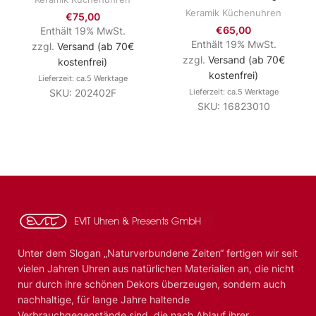
Keramik Küchenuhren
€
75,00
€
65,00
Enthält 19% MwSt.
Enthält 19% MwSt.
zzgl.
Versand (ab 70€
zzgl.
Versand (ab 70€
kostenfrei)
kostenfrei)
Lieferzeit: ca.5 Werktage
SKU: 202402F
Lieferzeit: ca.5 Werktage
SKU: 16823010
Unter dem Slogan „Naturverbundene Zeiten“ fertigen wir seit
vielen Jahren Uhren aus natürlichen Materialien an, die nicht
nur durch ihre schönen Dekors überzeugen, sondern auch
nachhaltige, für lange Jahre haltende
Verbrauchgegenstände sind, die nach Ablauf ihrer