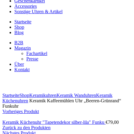
Geschenkartikel
Accessories
Sonstige Uhren & Artikel
Startseite
Shop
Blog
B2B
Magazin
Fachartikel
Presse
Über
Kontakt
Zum Vergrößern klicken
Startseite
Shop
Keramikuhren
Keramik Wanduhren
Keramik
Küchenuhren
Keramik Kaffeemühlen Uhr „Beeren-Grünrand“
Funkuhr
Vorheriges Produkt
Keramik Küchenuhr "Tapetendekor silber-lila" Funku
€
79,00
Zurück zu den Produkten
Nächstes Produkt