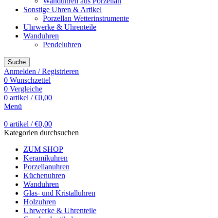
Wanduhren aus Porzellan
Sonstige Uhren & Artikel
Porzellan Wetterinstrumente
Uhrwerke & Uhrenteile
Wanduhren
Pendeluhren
Suche
Anmelden / Registrieren
0
Wunschzettel
0
Vergleiche
0
artikel
/
€
0,00
Menü
0
artikel
/
€
0,00
Kategorien durchsuchen
ZUM SHOP
Keramikuhren
Porzellanuhren
Küchenuhren
Wanduhren
Glas- und Kristalluhren
Holzuhren
Uhrwerke & Uhrenteile