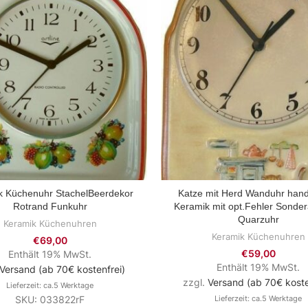
k Küchenuhr StachelBeerdekor
Katze mit Herd Wanduhr han
ZUM PRODUKT
ZUM PRODUKT
Rotrand Funkuhr
Keramik mit opt.Fehler Sonde
Quarzuhr
Keramik Küchenuhren
Keramik Küchenuhren
€
69,00
€
59,00
Enthält 19% MwSt.
Enthält 19% MwSt.
Versand (ab 70€ kostenfrei)
zzgl.
Versand (ab 70€ koste
Lieferzeit: ca.5 Werktage
SKU: 033822rF
Lieferzeit: ca.5 Werktage