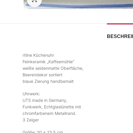
BESCHRE
rtline Küchenuhr
Feinkeramik „Kaffeemühle“
weiße seidenmatte Oberfläche,
Beerendekor sortiert
blaue Zierung handbemalt
Uhrwerk:
UTS made in Germany,
Funkwerk, Echtglaslünette mit
chromfarbenem Metallrand.
3 Zeiger
Größe: 20 x 23,5 cm