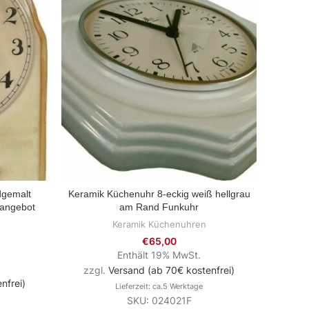
dgemalt
Keramik Küchenuhr 8-eckig weiß hellgrau
Ker
ZUM PRODUKT
rangebot
am Rand Funkuhr
Hasel
Keramik Küchenuhren
€
65,00
Enthält 19% MwSt.
zzgl.
Versand (ab 70€ kostenfrei)
zzg
nfrei)
Lieferzeit: ca.5 Werktage
SKU: 024021F