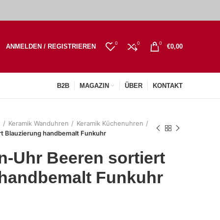
0
0
0
ANMELDEN / REGISTRIEREN
€
0,00
B2B
MAGAZIN
ÜBER
KONTAKT
n
Keramik Wanduhren
Keramik Küchenuhren
rt Blauzierung handbemalt Funkuhr
-Uhr Beeren sortiert
 handbemalt Funkuhr