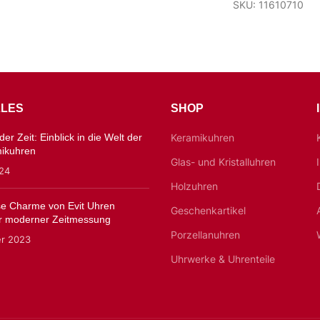
SKU: 11610710
LES
SHOP
er Zeit: Einblick in die Welt der
Keramikuhren
mikuhren
Glas- und Kristalluhren
024
Holzuhren
ose Charme von Evit Uhren
Geschenkartikel
 moderner Zeitmessung
Porzellanuhren
er 2023
Uhrwerke & Uhrenteile