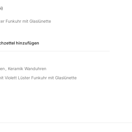
i)
ter Funkuhr mit Glaslünette
hzettel hinzufügen
ren
,
Keramik Wanduhren
t Violett Lüster Funkuhr mit Glaslünette