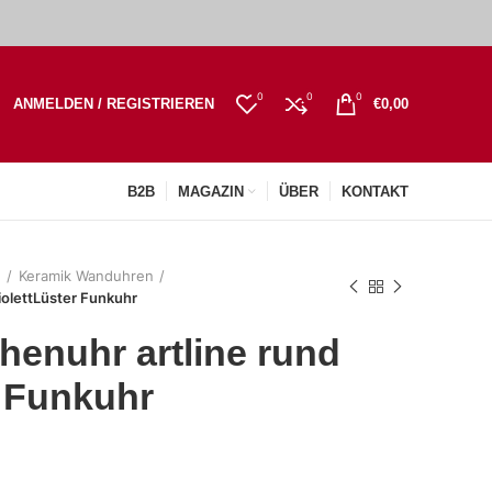
0
0
0
ANMELDEN / REGISTRIEREN
€
0,00
B2B
MAGAZIN
ÜBER
KONTAKT
n
Keramik Wanduhren
iolettLüster Funkuhr
enuhr artline rund
r Funkuhr