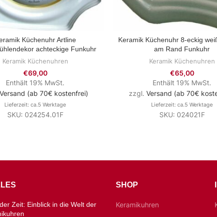
eramik Küchenuhr Artline
Keramik Küchenuhr 8-eckig weiß
ZUM PRODUKT
ZUM PRODUKT
ühlendekor achteckige Funkuhr
am Rand Funkuhr
Keramik Küchenuhren
Keramik Küchenuhren
€
69,00
€
65,00
Enthält 19% MwSt.
Enthält 19% MwSt.
Versand (ab 70€ kostenfrei)
zzgl.
Versand (ab 70€ koste
Lieferzeit: ca.5 Werktage
Lieferzeit: ca.5 Werktage
SKU: 024254.01F
SKU: 024021F
LES
SHOP
er Zeit: Einblick in die Welt der
Keramikuhren
mikuhren