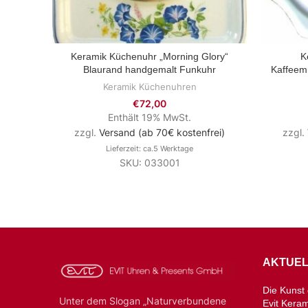
Keramik Küchenuhr „Morning Glory“
K
ZUM PRODUKT
Blaurand handgemalt Funkuhr
Kaffeem
Keramik Küchenuhren
€
72,00
Enthält 19% MwSt.
zzgl.
Versand (ab 70€ kostenfrei)
zzgl.
Lieferzeit: ca.5 Werktage
SKU: 033001
AKTUEL
Die Kunst d
Unter dem Slogan „Naturverbundene
Evit Kera