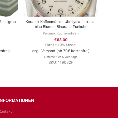
 hellgrau
Keramik Kaffeemühlen Uhr Lydia hellrosa-
Ker
ZUM PRODUKT
blau Blumen Blaurand Funkuhr
Hasel
Keramik Küchenuhren
€
63,00
Enthält 19% MwSt.
nfrei)
zzgl.
Versand (ab 70€ kostenfrei)
zzg
Lieferzeit: ca.5 Werktage
SKU: 119062F
INFORMATIONEN
Kontakt