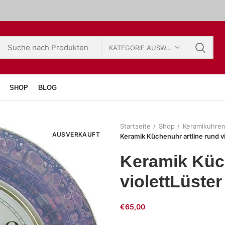
KATEGORIE AUSWÄHLEN
SHOP
BLOG
Startseite
Shop
Keramikuhre
AUSVERKAUFT
Keramik Küchenuhr artline rund v
Keramik Küch
violettLüste
€
65,00