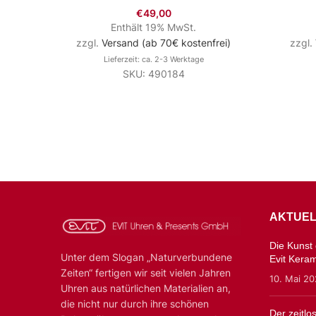
€
49,00
Enthält 19% MwSt.
zzgl.
Versand (ab 70€ kostenfrei)
zzgl.
Lieferzeit: ca. 2-3 Werktage
SKU: 490184
AKTUEL
Die Kunst d
Unter dem Slogan „Naturverbundene
Evit Kera
Zeiten“ fertigen wir seit vielen Jahren
10. Mai 2
Uhren aus natürlichen Materialien an,
die nicht nur durch ihre schönen
Der zeitl