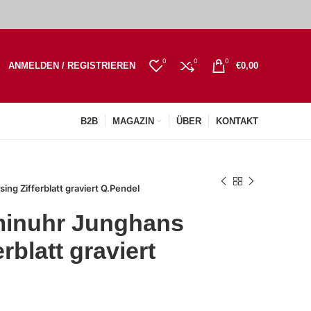
0
0
0
ANMELDEN / REGISTRIEREN
€
0,00
B2B
MAGAZIN
ÜBER
KONTAKT
g Zifferblatt graviert Q.Pendel
inuhr Junghans
rblatt graviert