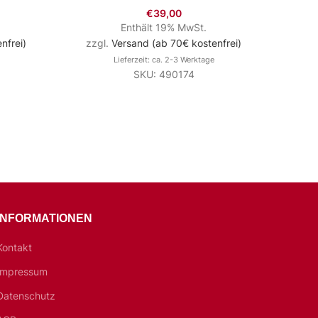
490144 N
€
39,00
Quarz
Enthält 19% MwSt.
nfrei)
zzgl.
Versand (ab 70€ kostenfrei)
Lieferzeit: ca. 2-3 Werktage
SKU: 490174
zzg
INFORMATIONEN
Kontakt
Impressum
Datenschutz