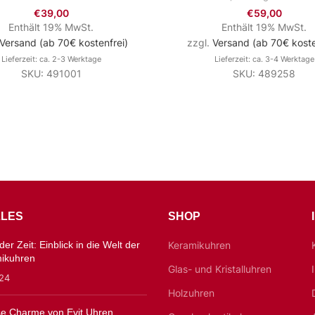
€
39,00
€
59,00
Enthält 19% MwSt.
Enthält 19% MwSt.
Versand (ab 70€ kostenfrei)
zzgl.
Versand (ab 70€ koste
Lieferzeit: ca. 2-3 Werktage
Lieferzeit: ca. 3-4 Werktage
SKU: 491001
SKU: 489258
LES
SHOP
er Zeit: Einblick in die Welt der
Keramikuhren
mikuhren
Glas- und Kristalluhren
024
Holzuhren
ose Charme von Evit Uhren