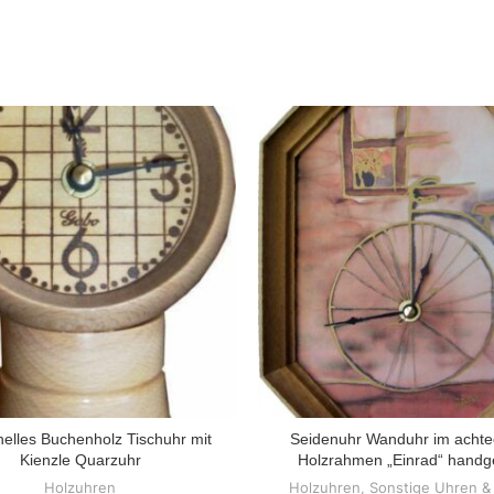
 helles Buchenholz Tischuhr mit
Seidenuhr Wanduhr im achte
ZUM PRODUKT
ZUM PRODUKT
Kienzle Quarzuhr
Holzrahmen „Einrad“ handg
Holzuhren
Holzuhren
,
Sonstige Uhren & 