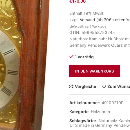
€
170,00
Enthält 19% MwSt.
zzgl.
Versand (ab 70€ kostenfre
Lieferzeit: ca.5 Werktage
GTIN: 5999558753245
Naturholz Kaminuhr Nußholz mit
Germany Pendelwerk Quarz mit
1 vorrätig
IN DEN WARENKORB
Vergleiche
Zum Wunsc
Artikelnummer:
49100210P
Kategorie:
Holzuhren
Schlagwörter:
Naturholz Kamin
UTS made in Germany Pendelwe