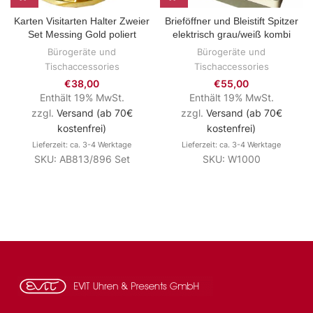
Karten Visitarten Halter Zweier
Brieföffner und Bleistift Spitzer
Set Messing Gold poliert
elektrisch grau/weiß kombi
Bürogeräte und
Bürogeräte und
Tischaccessories
Tischaccessories
€
38,00
€
55,00
Enthält 19% MwSt.
Enthält 19% MwSt.
zzgl.
Versand (ab 70€
zzgl.
Versand (ab 70€
kostenfrei)
kostenfrei)
Lieferzeit: ca. 3-4 Werktage
Lieferzeit: ca. 3-4 Werktage
SKU: AB813/896 Set
SKU: W1000