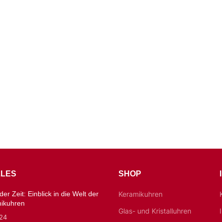
LES
SHOP
er Zeit: Einblick in die Welt der
Keramikuhren
mikuhren
Glas- und Kristalluhren
024