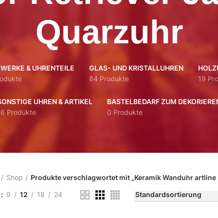
Quarzuhr
WERKE & UHRENTEILE
GLAS- UND KRISTALLUHREN
HOLZ
rodukte
84 Produkte
19 Pr
SONSTIGE UHREN & ARTIKEL
BASTELBEDARF ZUM DEKORIERE
16 Produkte
0 Produkte
Shop
Produkte verschlagwortet mit „Keramik Wanduhr artline
n
9
12
18
24