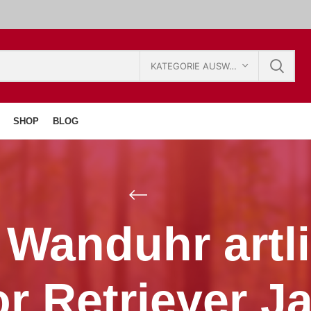
KATEGORIE AUSWÄHLEN
SHOP
BLOG
Wanduhr artl
r Retriever 