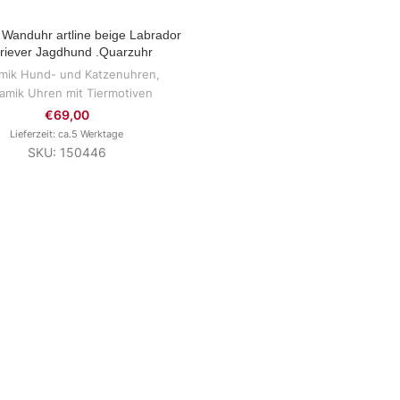
 Wanduhr artline beige Labrador
ZUM PRODUKT
riever Jagdhund .Quarzuhr
mik Hund- und Katzenuhren
,
amik Uhren mit Tiermotiven
€
69,00
Lieferzeit: ca.5 Werktage
SKU: 150446