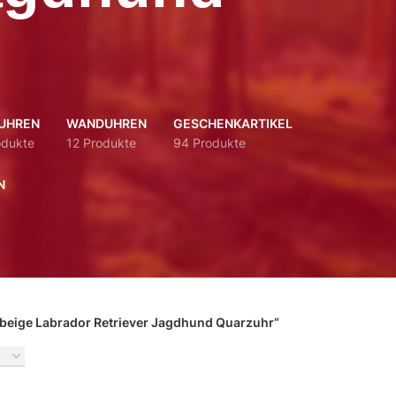
UHREN
WANDUHREN
GESCHENKARTIKEL
odukte
12 Produkte
94 Produkte
N
 beige Labrador Retriever Jagdhund Quarzuhr“