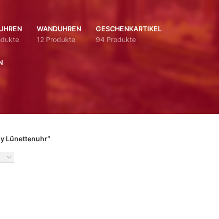
UHREN
WANDUHREN
GESCHENKARTIKEL
odukte
12 Produkte
94 Produkte
N
y Lünettenuhr“