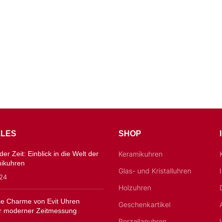
LES
SHOP
er Zeit: Einblick in die Welt der
Keramikuhren
mikuhren
Glas- und Kristalluhren
024
Holzuhren
ose Charme von Evit Uhren
Geschenkartikel
 moderner Zeitmessung
Porzellanuhren