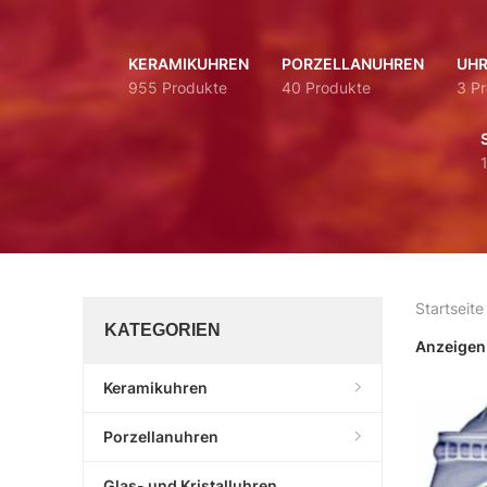
KERAMIKUHREN
PORZELLANUHREN
UHR
955 Produkte
40 Produkte
3 P
Startseite
KATEGORIEN
Anzeige
Keramikuhren
Porzellanuhren
Glas- und Kristalluhren