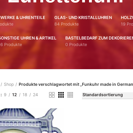
WERKE & UHRENTEILE
GLAS- UND KRISTALLUHREN
HOLZ
rodukte
84 Produkte
19 Pr
SONSTIGE UHREN & ARTIKEL
BASTELBEDARF ZUM DEKORIERE
16 Produkte
0 Produkte
Shop
Produkte verschlagwortet mit „Funkuhr made in German
n
9
12
18
24