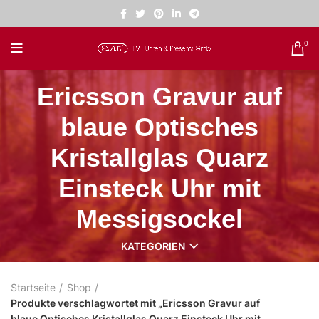
0
Ericsson Gravur auf
blaue Optisches
Kristallglas Quarz
Einsteck Uhr mit
Messigsockel
KATEGORIEN
Startseite
Shop
Produkte verschlagwortet mit „Ericsson Gravur auf
blaue Optisches Kristallglas Quarz Einsteck Uhr mit