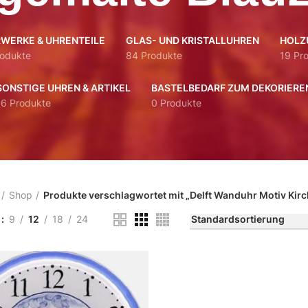
WERKE & UHRENTEILE
GLAS- UND KRISTALLUHREN
HOLZ
rodukte
84 Produkte
19 Pr
SONSTIGE UHREN & ARTIKEL
BASTELBEDARF ZUM DEKORIERE
16 Produkte
0 Produkte
Shop
Produkte verschlagwortet mit „Delft Wanduhr Motiv Kir
n
9
12
18
24