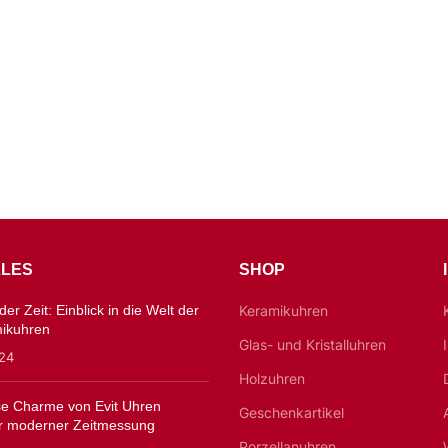
LES
SHOP
er Zeit: Einblick in die Welt der
Keramikuhren
mikuhren
Glas- und Kristalluhren
024
Holzuhren
ose Charme von Evit Uhren
Geschenkartikel
 moderner Zeitmessung
Porzellanuhren