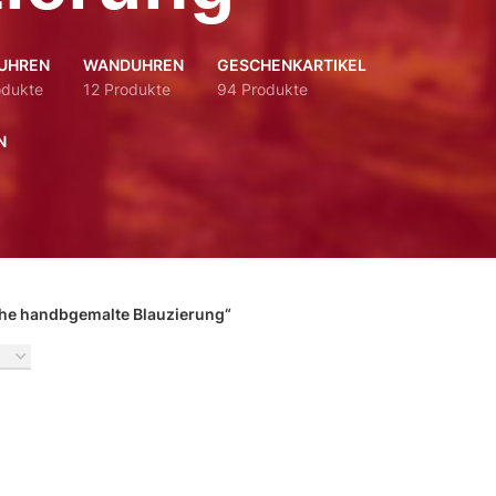
UHREN
WANDUHREN
GESCHENKARTIKEL
odukte
12 Produkte
94 Produkte
N
che handbgemalte Blauzierung“