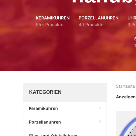
KERAMIKUHREN
PORZELLANUHREN
UHR
955 Produkte
40 Produkte
3 P
Startseite
KATEGORIEN
Anzeige
Keramikuhren
Porzellanuhren
Glas- und Kristalluhren