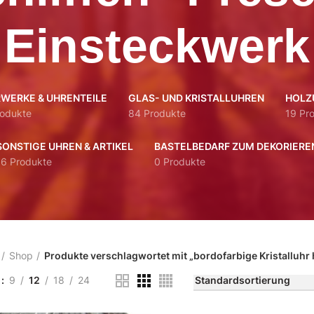
Einsteckwerk
WERKE & UHRENTEILE
GLAS- UND KRISTALLUHREN
HOLZ
rodukte
84 Produkte
19 Pr
SONSTIGE UHREN & ARTIKEL
BASTELBEDARF ZUM DEKORIERE
16 Produkte
0 Produkte
Shop
Produkte verschlagwortet mit „bordofarbige Kristalluhr
n
9
12
18
24