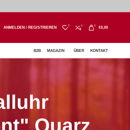
0
0
0
ANMELDEN / REGISTRIEREN
€
0,00
B2B
MAGAZIN
ÜBER
KONTAKT
alluhr
ent" Quarz