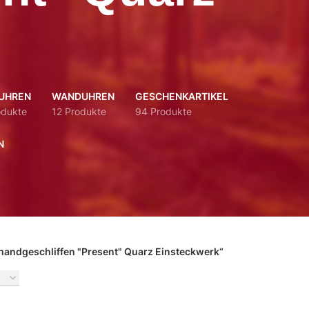
UHREN
WANDUHREN
GESCHENKARTIKEL
odukte
12 Produkte
94 Produkte
N
 handgeschliffen "Present" Quarz Einsteckwerk“