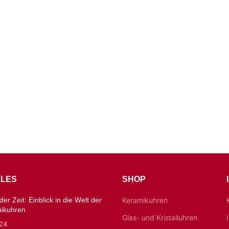
LES
SHOP
er Zeit: Einblick in die Welt der
Keramikuhren
mikuhren
Glas- und Kristalluhren
024