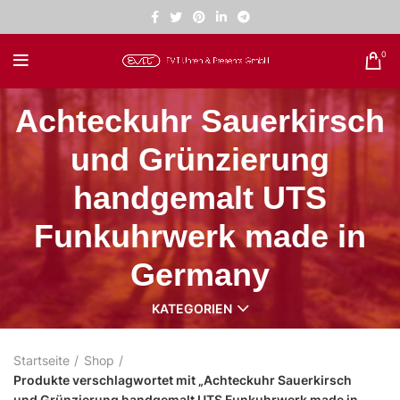
0
Achteckuhr Sauerkirsch
und Grünzierung
handgemalt UTS
Funkuhrwerk made in
Germany
KATEGORIEN
Startseite
Shop
Produkte verschlagwortet mit „Achteckuhr Sauerkirsch
und Grünzierung handgemalt UTS Funkuhrwerk made in