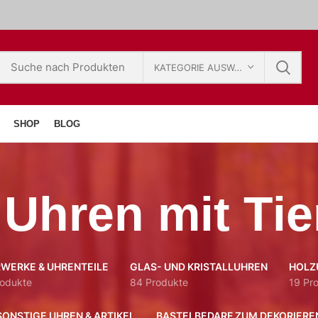
KATEGORIE AUSWÄHLEN
SHOP
BLOG
Uhren mit Ti
WERKE & UHRENTEILE
GLAS- UND KRISTALLUHREN
HOLZ
rodukte
84 Produkte
19 Pr
SONSTIGE UHREN & ARTIKEL
BASTELBEDARF ZUM DEKORIERE