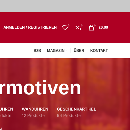
0
0
0
ANMELDEN / REGISTRIEREN
€
0,00
B2B
MAGAZIN
ÜBER
KONTAKT
ermotiven
UHREN
WANDUHREN
GESCHENKARTIKEL
odukte
12 Produkte
94 Produkte
N